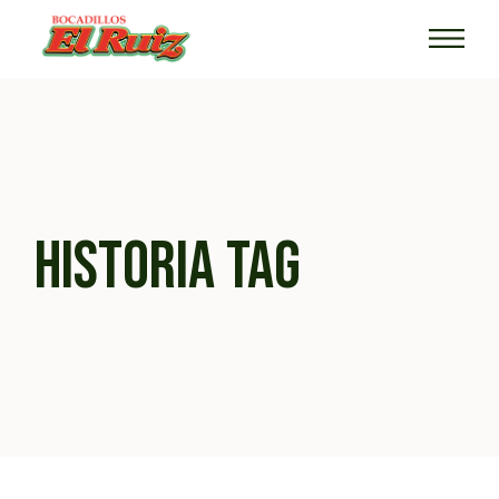
Skip
to
the
content
HISTORIA TAG