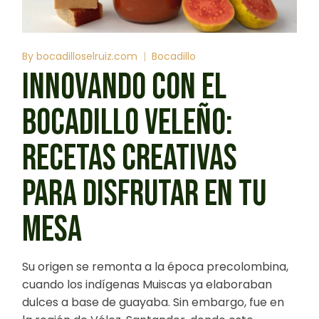
By
bocadilloselruiz.com
Bocadillo
INNOVANDO CON EL
BOCADILLO VELEÑO:
RECETAS CREATIVAS
PARA DISFRUTAR EN TU
MESA
Su origen se remonta a la época precolombina,
cuando los indígenas Muiscas ya elaboraban
dulces a base de guayaba. Sin embargo, fue en