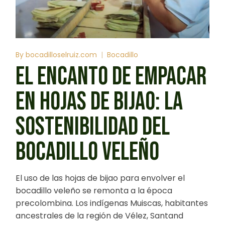
By
bocadilloselruiz.com
Bocadillo
EL ENCANTO DE EMPACAR
EN HOJAS DE BIJAO: LA
SOSTENIBILIDAD DEL
BOCADILLO VELEÑO
El uso de las hojas de bijao para envolver el
bocadillo veleño se remonta a la época
precolombina. Los indígenas Muiscas, habitantes
ancestrales de la región de Vélez, Santand