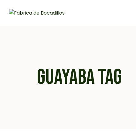
Skip
to
the
content
GUAYABA TAG