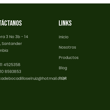
TÁCTANOS
LINKS
ra 3 No 3b - 14
Inicio
, Santander
Nosotros
mbia
Productos
11 4525358
Blog
10 8593853
PQR
cadebocadilloselruiz@hotmail.com