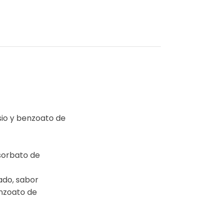
sio y benzoato de
(sorbato de
ado, sabor
enzoato de