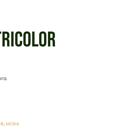
TRICOLOR
ra.
,
HE
MORA