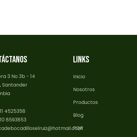
TÁCTANOS
LINKS
ra 3 No 3b - 14
Inicio
, Santander
Nosotros
mbia
Productos
11 4525358
Blog
10 8593853
PQR
cadebocadilloselruiz@hotmail.com