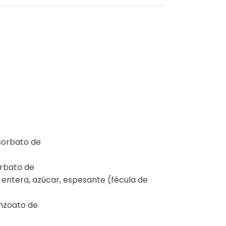
(sorbato de
orbato de
e entera, azúcar, espesante (fécula de
enzoato de